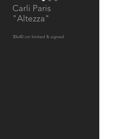
Carli Paris
"Altezza"
30x40 cm limited & signed