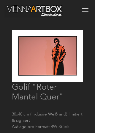
Golif "Roter
Mantel Quer"
30x40 cm (inklusive Weißrand) limitiert
& signiert
Auflage pro Format: 499 Stück