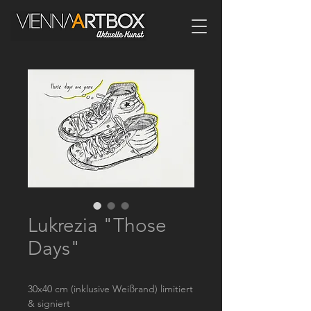
Lukrezia "Those
Days"
30x40 cm (inklusive Weißrand) limitiert
& signiert