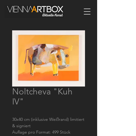
Noltcheva "Kuh
IV"
30x40 cm (inklusive Weißrand) limitiert
& signiert
Auflage pro Format: 499 Stück