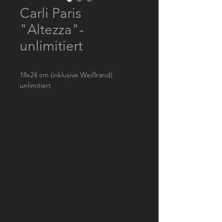
Carli Paris
"Altezza"-
unlimitiert
18x24 cm (inklusive Weißrand)
unlimitiert