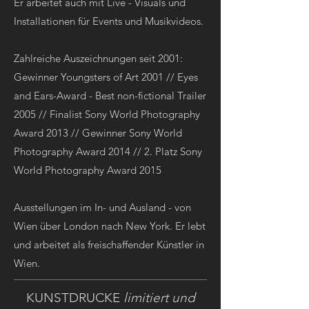
Er arbeitet auch mit Live - Visuals und
Installationen für Events und Musikvideos.
Zahlreiche Auszeichnungen seit 2001:
Gewinner Youngsters of Art 2001 // Eyes
and Ears-Award - Best non-fictional Trailer
2005 // Finalist Sony World Photography
Award 2013 // Gewinner Sony World
Photography Award 2014 // 2. Platz Sony
World Photography Award 2015
Ausstellungen im In- und Ausland - von
Wien über London nach New York. Er lebt
und arbeitet als freischaffender Künstler in
Wien.
KUNSTDRUCKE
limitiert und