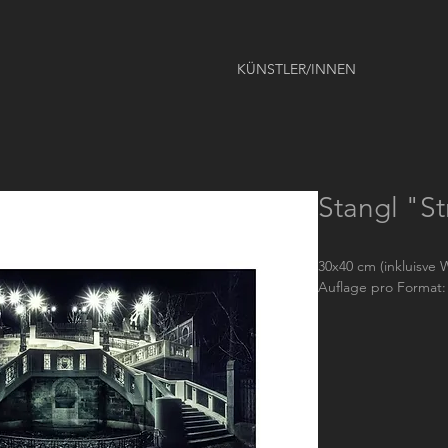
KÜNSTLER/INNEN
Stangl "St
30x40 cm (inkluisve W
Auflage pro Format: