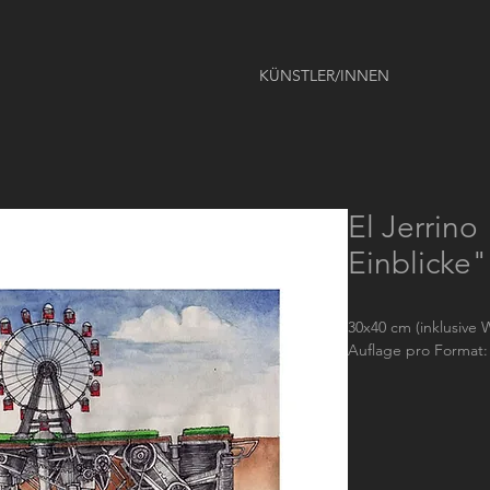
KÜNSTLER/INNEN
El Jerrino
Einblicke"
30x40 cm (inklusive W
Auflage pro Format: