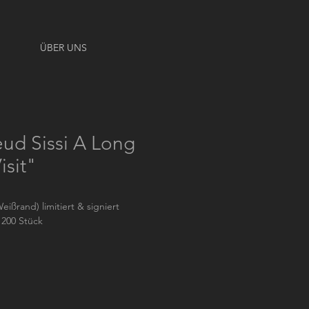
ÜBER UNS
eud Sissi A Long
isit"
eißrand) limitiert & signiert
 200 Stück