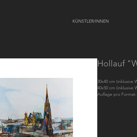
KÜNSTLER/INNEN
Hollauf "
30x40 cm (inklusive W
40x50 cm (inklusive W
Auflage pro Format: