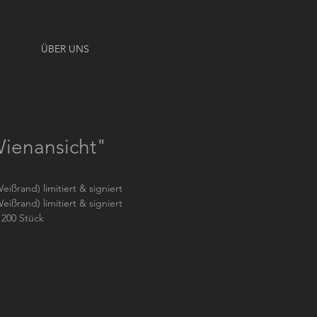
ÜBER UNS
Wienansicht"
eißrand) limitiert & signiert
eißrand) limitiert & signiert
 200 Stück