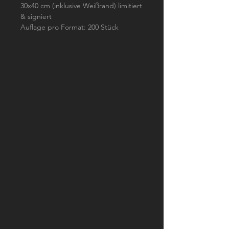
30x40 cm (inklusive Weißrand) limitiert
& signiert
Auflage pro Format: 200 Stück