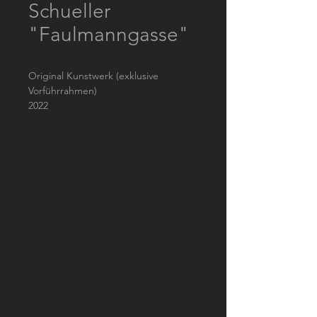
Schueller
"Faulmanngasse"
Original Kunstwerk (exklusive
Vorführrahmen)
2022
Kunstwerk (24x31,5 cm) aufkaschiert
auf Rückkarton (30x40 cm)
Aquarell
Signatur: unten rechts