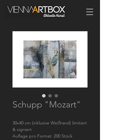
Schupp "Mozart"
30x40 cm (inklusive Weißrand) limitiert
& signiert
Auflage pro Format: 200 Stück